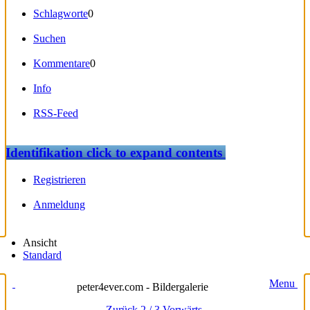
Schlagworte
0
Suchen
Kommentare
0
Info
RSS-Feed
Identifikation
click to expand contents
Registrieren
Anmeldung
Ansicht
Standard
Menu
peter4ever.com - Bildergalerie
Zurück
2 / 3
Vorwärts