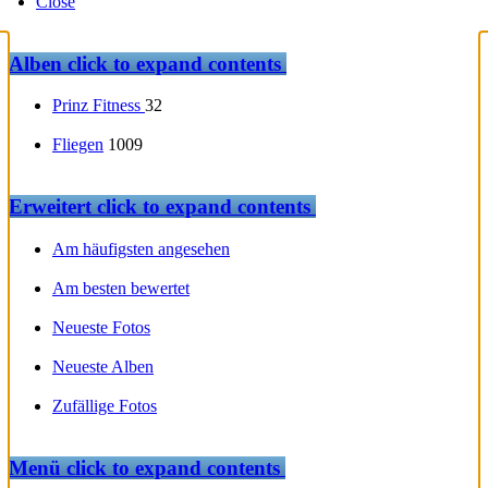
Close
Alben
click to expand contents
Prinz Fitness
32
Fliegen
1009
Erweitert
click to expand contents
Am häufigsten angesehen
Am besten bewertet
Neueste Fotos
Neueste Alben
Zufällige Fotos
Menü
click to expand contents